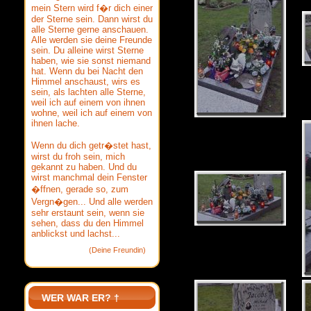
mein Stern wird f�r dich einer
der Sterne sein. Dann wirst du
alle Sterne gerne anschauen.
Alle werden sie deine Freunde
sein. Du alleine wirst Sterne
haben, wie sie sonst niemand
hat. Wenn du bei Nacht den
Himmel anschaust, wirs es
sein, als lachten alle Sterne,
weil ich auf einem von ihnen
wohne, weil ich auf einem von
ihnen lache.
Wenn du dich getr�stet hast,
wirst du froh sein, mich
gekannt zu haben. Und du
wirst manchmal dein Fenster
�ffnen, gerade so, zum
Vergn�gen... Und alle werden
sehr erstaunt sein, wenn sie
sehen, dass du den Himmel
anblickst und lachst...
(Deine Freundin)
WER WAR ER? †