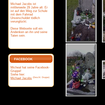
Michael Jacobs ist
mittlerweile 29 Jahre alt. Er
ist auf den Weg zur Schule
mit dem Fahrrad
Unverschuldet tödlich
verunglückt.
Diese Webseite soll ein
Andenken an ihn und seine
Taten sein.
FACEBOOK
Micheal hat seine Facebook-
Gruppe!
Siehe hier:
(Geschl. Gruppe)
Michael Jacobs