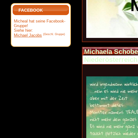
FACEBOOK
Micheal hat seine Facebook-
Gruppe!
Siehe hier:
(Geschl. Gruppe)
Michael Jacobs
Michaela Schobe
Niederösterreich