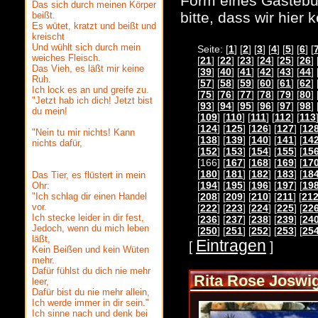
Form eines Gästebuc
Das sich durch meinen Körper
bitte, dass wir hier
beißt.
Es wütet, kratzt und beißt und
kreischt
Und wühlt sich durch mein
Seite: [
1
] [
2
] [
3
] [
4
] [
5
] [
6
] [
weiches Fleisch.
[
21
] [
22
] [
23
] [
24
] [
25
] [
26
] 
Das Vieh, es läßt mir keine
[
39
] [
40
] [
41
] [
42
] [
43
] [
44
] 
Ruh.
[
57
] [
58
] [
59
] [
60
] [
61
] [
62
] 
Ich lock es an und greife zu.
[
75
] [
76
] [
77
] [
78
] [
79
] [
80
] 
"Jetzt hab ich dich! Jetzt bist
[
93
] [
94
] [
95
] [
96
] [
97
] [
98
] 
du mein!
[
109
] [
110
] [
111
] [
112
] [
113
[
124
] [
125
] [
126
] [
127
] [
12
"Nein tu mir nichts! Kann
[
138
] [
139
] [
140
] [
141
] [
14
nichts dafür,
[
152
] [
153
] [
154
] [
155
] [
15
[166] [
167
] [
168
] [
169
] [
17
[
180
] [
181
] [
182
] [
183
] [
18
Das Tier, es flüstert in mein
[
194
] [
195
] [
196
] [
197
] [
19
Ohr:
"Ich schlag dir einen Handel
[
208
] [
209
] [
210
] [
211
] [
21
vor.
[
222
] [
223
] [
224
] [
225
] [
22
Ich stecke leider in dir fest,
[
236
] [
237
] [
238
] [
239
] [
24
Jedoch, wenn du mich leben
[
250
] [
251
] [
252
] [
253
] [
25
läßt,
Eintragen
[
]
Kein Beißen und kein Wüten
mehr.
Dafür fühlst du dich nie mehr
Rita Rose Joswi
leer,
Dafür bist du nie mehr allein,
Ich werde immer in dir sein."
Ich sinne nach und denk bei