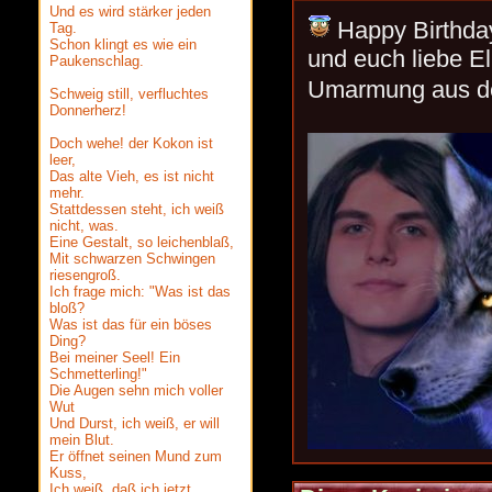
Und es wird stärker jeden
Happy Birthda
Tag.
Schon klingt es wie ein
und euch liebe El
Paukenschlag.
Umarmung aus d
Schweig still, verfluchtes
Donnerherz!
Doch wehe! der Kokon ist
leer,
Das alte Vieh, es ist nicht
mehr.
Stattdessen steht, ich weiß
nicht, was.
Eine Gestalt, so leichenblaß,
Mit schwarzen Schwingen
riesengroß.
Ich frage mich: "Was ist das
bloß?
Was ist das für ein böses
Ding?
Bei meiner Seel! Ein
Schmetterling!"
Die Augen sehn mich voller
Wut
Und Durst, ich weiß, er will
mein Blut.
Er öffnet seinen Mund zum
Kuss,
Ich weiß, daß ich jetzt