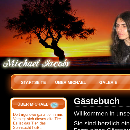
STARTSEITE
ÜBER MICHAEL
GALERIE
Gästebuch
ÜBER MICHAEL
Willkommen in uns
Dort irgendwo ganz tief in mir,
Verbirgt sich dieses alte Tier.
Sie sind herzlich ei
Es ist das Tier, das
Sehnsucht heißt,