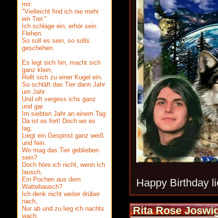
mir:
"Vielleicht find ich nie mehr
ein Tier."
Ich schlage ein, erhör sein
Flehen.
So soll es sein, so solls
geschehen.
Es legt sich hin, macht sich
ganz klein,
Rollt sich zu einer Kugel ein.
So schläft das Tier dann Jahr
um Jahr
Und oft vergess ichs ganz
und gar.
Im siebten Jahr an einem Tag
Da ist es fort! Doch wo es
lag,
Liegt ein Gespinst ganz weiß
und fein.
Wo mag das Tier geblieben
sein?
Doch höre ich nicht, wenn ich
lausch,
Ein Pochen aus dem
Happy Birthday
Wattebausch?
Ich denk nicht weiter drüber
nach,
Rita Rose Joswi
Nur ab und zu lieg ich nachts
wach.