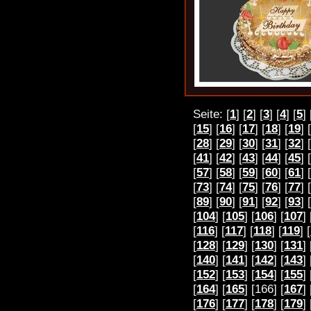
Seite: [
1
] [
2
] [
3
] [
4
] [
5
] 
[
15
] [
16
] [
17
] [
18
] [
19
] [
[
28
] [
29
] [
30
] [
31
] [
32
] [
[
41
] [
42
] [
43
] [
44
] [
45
] [
[
57
] [
58
] [
59
] [
60
] [
61
] [
[
73
] [
74
] [
75
] [
76
] [
77
] [
[
89
] [
90
] [
91
] [
92
] [
93
] [
[
104
] [
105
] [
106
] [
107
] 
[
116
] [
117
] [
118
] [
119
] [
[
128
] [
129
] [
130
] [
131
] 
[
140
] [
141
] [
142
] [
143
] 
[
152
] [
153
] [
154
] [
155
] 
[
164
] [
165
] [166] [
167
] 
[
176
] [
177
] [
178
] [
179
] 