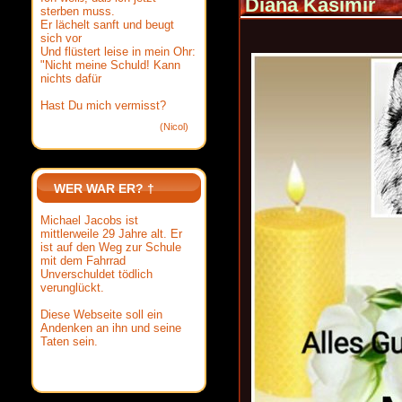
Diana Kasimir‎
sterben muss.
Er lächelt sanft und beugt
sich vor
Und flüstert leise in mein Ohr:
"Nicht meine Schuld! Kann
nichts dafür
Hast Du mich vermisst?
(Nicol)
WER WAR ER? †
Michael Jacobs ist
mittlerweile 29 Jahre alt. Er
ist auf den Weg zur Schule
mit dem Fahrrad
Unverschuldet tödlich
verunglückt.
Diese Webseite soll ein
Andenken an ihn und seine
Taten sein.