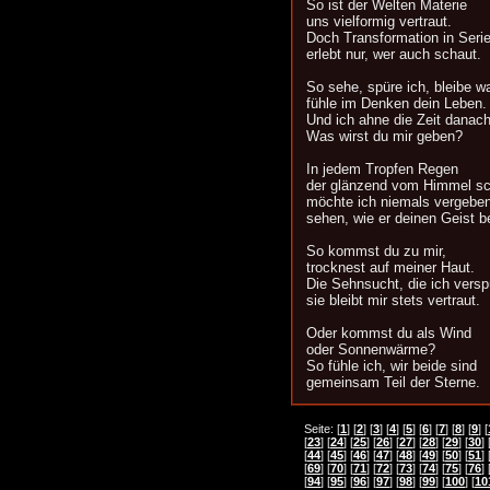
So ist der Welten Materie
uns vielformig vertraut.
Doch Transformation in Seri
erlebt nur, wer auch schaut.
So sehe, spüre ich, bleibe w
fühle im Denken dein Leben.
Und ich ahne die Zeit danach
Was wirst du mir geben?
In jedem Tropfen Regen
der glänzend vom Himmel sc
möchte ich niemals vergebe
sehen, wie er deinen Geist b
So kommst du zu mir,
trocknest auf meiner Haut.
Die Sehnsucht, die ich versp
sie bleibt mir stets vertraut.
Oder kommst du als Wind
oder Sonnenwärme?
So fühle ich, wir beide sind
gemeinsam Teil der Sterne.
Seite: [
1
] [
2
] [
3
] [
4
] [
5
] [
6
] [
7
] [
8
] [
9
] [
[
23
] [
24
] [
25
] [
26
] [
27
] [
28
] [
29
] [
30
] 
[
44
] [
45
] [
46
] [
47
] [
48
] [
49
] [
50
] [
51
] 
[
69
] [
70
] [
71
] [
72
] [
73
] [
74
] [
75
] [
76
] 
[
94
] [
95
] [
96
] [
97
] [
98
] [
99
] [
100
] [
10