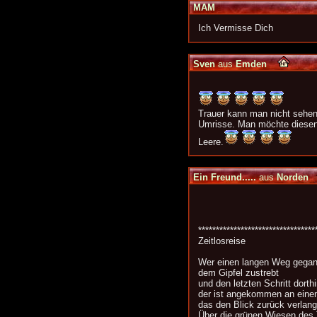
MAM
Ich Vermisse Dich
Sven
aus
Emden
Trauer kann man nicht sehen, 
Umrisse. Man möchte diesen 
Leere.
Ein Freund.....
aus
Norden
*********************************
Zeitlosreise
Wer einen langen Weg gegan
dem Gipfel zustrebt
und den letzten Schritt dorth
der ist angekommen an einem
das den Blick zurück verlang
Über die grünen Wiesen des 