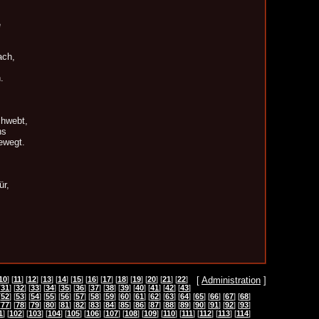
e
ach,
.
hwebt,
ns
ewegt.
ür,
10
] [
11
] [
12
] [
13
] [
14
] [
15
] [
16
] [
17
] [
18
] [
19
] [
20
] [
21
] [
22
]
[
Administration
]
[
31
] [
32
] [
33
] [
34
] [
35
] [
36
] [
37
] [
38
] [
39
] [
40
] [
41
] [
42
] [
43
]
[
52
] [
53
] [
54
] [
55
] [
56
] [
57
] [
58
] [
59
] [
60
] [
61
] [
62
] [
63
] [
64
] [
65
] [
66
] [
67
] [
68
]
[
77
] [
78
] [
79
] [
80
] [
81
] [
82
] [
83
] [
84
] [
85
] [
86
] [
87
] [
88
] [
89
] [
90
] [
91
] [
92
] [
93
]
1
] [
102
] [
103
] [
104
] [
105
] [
106
] [
107
] [
108
] [
109
] [
110
] [
111
] [
112
] [
113
] [
114
]