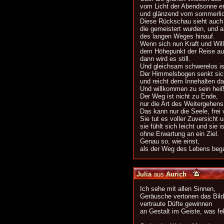
vom Licht der Abendsonne er
und glänzend vom sommerli
Diese Rückschau sieht auch 
die gemeistert wurden, und a
des langen Weges hinauf.
Wenn sich nun Kraft und Will
dem Höhepunkt der Reise au
dann wird es still.
Und gleichsam schwerelos is
Der Himmelsbogen senkt sic
und reicht dem Innehalten d
Und willkommen zu sein heiß
Der Weg ist nicht zu Ende,
nur die Art des Weitergehens
Das kann nur die Seele, frei 
Sie tut es voller Zuversicht 
sie fühlt sich leicht und sie is
ohne Erwartung an ein Ziel.
Genau so, wie einst,
als der Weg des Lebens beg
Julia
aus
Aurich
Ich sehe mit allen Sinnen,
Geräusche vertonen das Bild
vertraute Düfte gewinnen
an Gestalt im Geiste, was feh