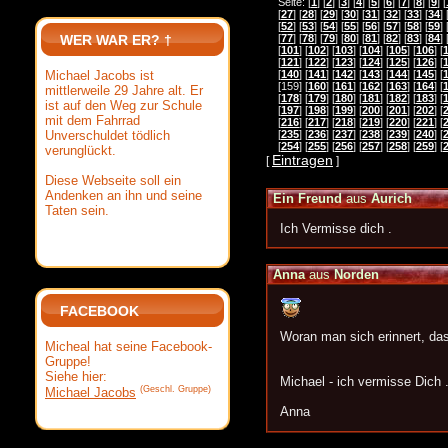
Seite: [
1
] [
2
] [
3
] [
4
] [
5
] [
6
] [
7
] [
8
] [
9
] [
[
27
] [
28
] [
29
] [
30
] [
31
] [
32
] [
33
] [
34
] 
[
52
] [
53
] [
54
] [
55
] [
56
] [
57
] [
58
] [
59
] 
WER WAR ER? †
[
77
] [
78
] [
79
] [
80
] [
81
] [
82
] [
83
] [
84
] 
[
101
] [
102
] [
103
] [
104
] [
105
] [
106
] [
[
121
] [
122
] [
123
] [
124
] [
125
] [
126
] [
Michael Jacobs ist
[
140
] [
141
] [
142
] [
143
] [
144
] [
145
] [
[159] [
160
] [
161
] [
162
] [
163
] [
164
] [
mittlerweile 29 Jahre alt. Er
[
178
] [
179
] [
180
] [
181
] [
182
] [
183
] [
ist auf den Weg zur Schule
[
197
] [
198
] [
199
] [
200
] [
201
] [
202
] [
mit dem Fahrrad
[
216
] [
217
] [
218
] [
219
] [
220
] [
221
] [
Unverschuldet tödlich
[
235
] [
236
] [
237
] [
238
] [
239
] [
240
] [
[
254
] [
255
] [
256
] [
257
] [
258
] [
259
] [
verunglückt.
Eintragen
[
]
Diese Webseite soll ein
Andenken an ihn und seine
Ein Freund
aus
Aurich
Taten sein.
Ich Vermisse dich .
Anna
aus
Norden
FACEBOOK
Woran man sich erinnert, das
Micheal hat seine Facebook-
Gruppe!
Siehe hier:
Michael - ich vermisse Dich ..
(Geschl. Gruppe)
Michael Jacobs
Anna