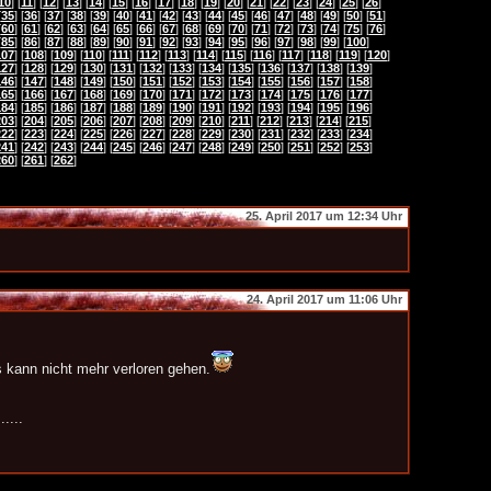
10
] [
11
] [
12
] [
13
] [
14
] [
15
] [
16
] [
17
] [
18
] [
19
] [
20
] [
21
] [
22
] [
23
] [
24
] [
25
] [
26
]
[
35
] [
36
] [
37
] [
38
] [
39
] [
40
] [
41
] [
42
] [
43
] [
44
] [
45
] [
46
] [
47
] [
48
] [
49
] [
50
] [
51
]
[
60
] [
61
] [
62
] [
63
] [
64
] [
65
] [
66
] [
67
] [
68
] [
69
] [
70
] [
71
] [
72
] [
73
] [
74
] [
75
] [
76
]
[
85
] [
86
] [
87
] [
88
] [
89
] [
90
] [
91
] [
92
] [
93
] [
94
] [
95
] [
96
] [
97
] [
98
] [
99
] [
100
]
107
] [
108
] [
109
] [
110
] [
111
] [
112
] [
113
] [
114
] [
115
] [
116
] [
117
] [
118
] [
119
] [
120
]
127
] [
128
] [
129
] [
130
] [
131
] [
132
] [
133
] [
134
] [
135
] [
136
] [
137
] [
138
] [
139
]
146
] [
147
] [
148
] [
149
] [
150
] [
151
] [
152
] [
153
] [
154
] [
155
] [
156
] [
157
] [
158
]
165
] [
166
] [
167
] [
168
] [
169
] [
170
] [
171
] [
172
] [
173
] [
174
] [
175
] [
176
] [
177
]
184
] [
185
] [
186
] [
187
] [
188
] [
189
] [
190
] [
191
] [
192
] [
193
] [
194
] [
195
] [
196
]
203
] [
204
] [
205
] [
206
] [
207
] [
208
] [
209
] [
210
] [
211
] [
212
] [
213
] [
214
] [
215
]
222
] [
223
] [
224
] [
225
] [
226
] [
227
] [
228
] [
229
] [
230
] [
231
] [
232
] [
233
] [
234
]
241
] [
242
] [
243
] [
244
] [
245
] [
246
] [
247
] [
248
] [
249
] [
250
] [
251
] [
252
] [
253
]
260
] [
261
] [
262
]
25. April 2017 um 12:34 Uhr
24. April 2017 um 11:06 Uhr
 kann nicht mehr verloren gehen.
....