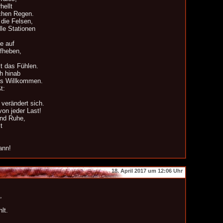
hellt
chen Regen.
die Felsen,
lle Stationen
e auf
fheben,
t das Fühlen.
h hinab
as Willkommen.
t:
 verändert sich.
von jeder Last!
und Ruhe,
t
ann!
18. April 2017 um 12:06 Uhr
,
lt.