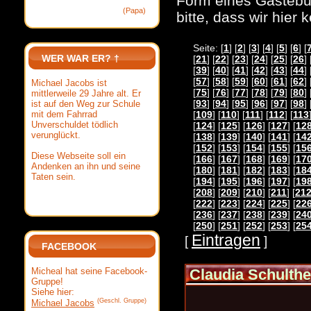
Form eines Gästebuc
(Papa)
bitte, dass wir hier
Seite: [
1
] [
2
] [
3
] [
4
] [
5
] [
6
] [
WER WAR ER? †
[
21
] [
22
] [
23
] [
24
] [
25
] [
26
] 
[
39
] [
40
] [
41
] [
42
] [
43
] [
44
] 
[
57
] [
58
] [
59
] [
60
] [
61
] [
62
] 
Michael Jacobs ist
[
75
] [
76
] [
77
] [
78
] [
79
] [
80
] 
mittlerweile 29 Jahre alt. Er
[
93
] [
94
] [
95
] [
96
] [
97
] [
98
] 
ist auf den Weg zur Schule
mit dem Fahrrad
[
109
] [
110
] [
111
] [
112
] [
113
Unverschuldet tödlich
[
124
] [
125
] [
126
] [
127
] [
12
verunglückt.
[
138
] [
139
] [
140
] [
141
] [
14
[
152
] [
153
] [
154
] [
155
] [
15
Diese Webseite soll ein
[
166
] [
167
] [
168
] [
169
] [
17
Andenken an ihn und seine
[
180
] [
181
] [
182
] [
183
] [
18
Taten sein.
[
194
] [
195
] [
196
] [
197
] [
19
[
208
] [
209
] [
210
] [
211
] [
21
[
222
] [
223
] [
224
] [
225
] [
22
[
236
] [
237
] [
238
] [
239
] [
24
[
250
] [
251
] [
252
] [
253
] [
25
Eintragen
[
]
FACEBOOK
Micheal hat seine Facebook-
Claudia Schulthe
Gruppe!
Siehe hier:
(Geschl. Gruppe)
Michael Jacobs