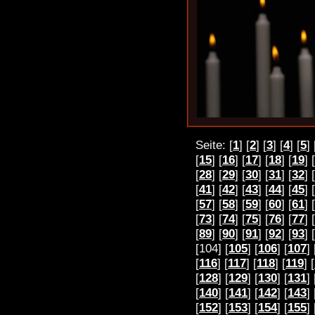
Seite: [
1
] [
2
] [
3
] [
4
] [
5
] 
[
15
] [
16
] [
17
] [
18
] [
19
] [
[
28
] [
29
] [
30
] [
31
] [
32
] [
[
41
] [
42
] [
43
] [
44
] [
45
] [
[
57
] [
58
] [
59
] [
60
] [
61
] [
[
73
] [
74
] [
75
] [
76
] [
77
] [
[
89
] [
90
] [
91
] [
92
] [
93
] [
[104] [
105
] [
106
] [
107
] 
[
116
] [
117
] [
118
] [
119
] [
[
128
] [
129
] [
130
] [
131
] 
[
140
] [
141
] [
142
] [
143
] 
[
152
] [
153
] [
154
] [
155
] 