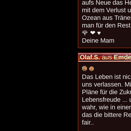
aufs Neue das He
mit dem Verlust 
Ozean aus Tränen 
man für den Rest
🌹 ❤ ♥️
Deine Mam
Olaf.S.
aus
Emde
Das Leben ist nic
uns verlassen. Mi
Pläne für die Zuku
Lebensfreude ... u
wahr, wie in eine
das die bittere Re
fair..