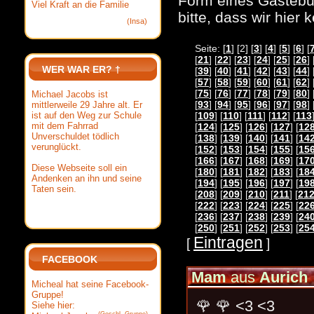
Form eines Gästebuc
Viel Kraft an die Familie
bitte, dass wir hier
(Insa)
Seite: [
1
] [2] [
3
] [
4
] [
5
] [
6
] [
[
21
] [
22
] [
23
] [
24
] [
25
] [
26
] 
WER WAR ER? †
[
39
] [
40
] [
41
] [
42
] [
43
] [
44
] 
[
57
] [
58
] [
59
] [
60
] [
61
] [
62
] 
[
75
] [
76
] [
77
] [
78
] [
79
] [
80
] 
Michael Jacobs ist
[
93
] [
94
] [
95
] [
96
] [
97
] [
98
] 
mittlerweile 29 Jahre alt. Er
ist auf den Weg zur Schule
[
109
] [
110
] [
111
] [
112
] [
113
mit dem Fahrrad
[
124
] [
125
] [
126
] [
127
] [
12
Unverschuldet tödlich
[
138
] [
139
] [
140
] [
141
] [
14
verunglückt.
[
152
] [
153
] [
154
] [
155
] [
15
[
166
] [
167
] [
168
] [
169
] [
17
Diese Webseite soll ein
[
180
] [
181
] [
182
] [
183
] [
18
Andenken an ihn und seine
[
194
] [
195
] [
196
] [
197
] [
19
Taten sein.
[
208
] [
209
] [
210
] [
211
] [
21
[
222
] [
223
] [
224
] [
225
] [
22
[
236
] [
237
] [
238
] [
239
] [
24
[
250
] [
251
] [
252
] [
253
] [
25
Eintragen
[
]
FACEBOOK
Mam
aus
Aurich
Micheal hat seine Facebook-
Gruppe!
🌹 🌹 <3 <3
Siehe hier: