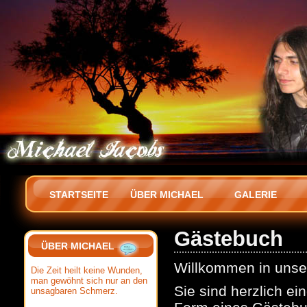
STARTSEITE
ÜBER MICHAEL
GALERIE
Gästebuch
ÜBER MICHAEL
Willkommen in uns
Die Zeit heilt keine Wunden,
man gewöhnt sich nur an den
Sie sind herzlich ei
unsagbaren Schmerz.