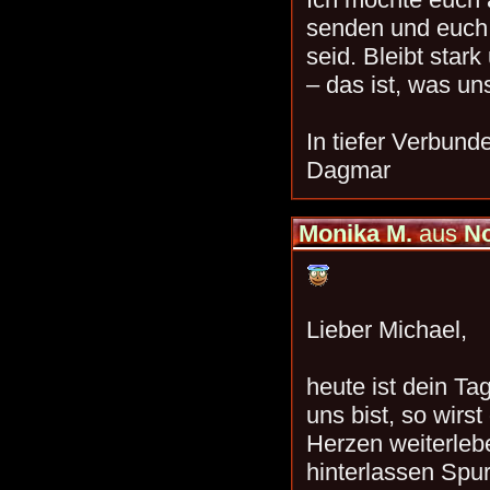
senden und euch 
seid. Bleibt star
– das ist, was un
In tiefer Verbund
Dagmar
Monika M.
aus
N
Lieber Michael,
heute ist dein Ta
uns bist, so wirs
Herzen weiterle
hinterlassen Spur