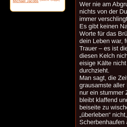
(Geschl. Gruppe)
Michael Jacobs
Wer nie am Abgru
nichts von der Du
immer verschlingt
Es gibt keinen N
Worte für das Brü
dein Leben war, f
Trauer – es ist d
diesen Kelch nich
eisige Kälte nich
durchzieht.
Man sagt, die Zei
grausamste aller L
nur ein stummer 
bleibt klaffend un
beiseite zu wisch
„überleben“ nicht,
Scherbenhaufen a