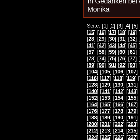
In Gedanken bei
Monika
Seite: [
1
] [2] [
3
] [
4
] [
5
] 
[
15
] [
16
] [
17
] [
18
] [
19
] [
[
28
] [
29
] [
30
] [
31
] [
32
] [
[
41
] [
42
] [
43
] [
44
] [
45
] [
[
57
] [
58
] [
59
] [
60
] [
61
] [
[
73
] [
74
] [
75
] [
76
] [
77
] [
[
89
] [
90
] [
91
] [
92
] [
93
] [
[
104
] [
105
] [
106
] [
107
] 
[
116
] [
117
] [
118
] [
119
] [
[
128
] [
129
] [
130
] [
131
] 
[
140
] [
141
] [
142
] [
143
] 
[
152
] [
153
] [
154
] [
155
] 
[
164
] [
165
] [
166
] [
167
] 
[
176
] [
177
] [
178
] [
179
] 
[
188
] [
189
] [
190
] [
191
] 
[
200
] [
201
] [
202
] [
203
] 
[
212
] [
213
] [
214
] [
215
] 
[
224
] [
225
] [
226
] [
227
] 