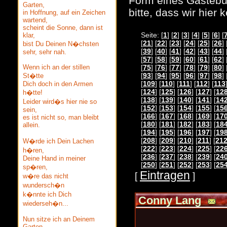
Form eines Gästebuc
Garten,
bitte, dass wir hier
in Hoffnung, auf ein Zeichen
wartend,
scheint die Sonne, dann ist
Seite: [
1
] [
2
] [
3
] [
4
] [
5
] [
6
] [
klar,
[
21
] [
22
] [
23
] [
24
] [
25
] [
26
] 
bist Du Deinen N�chsten
[
39
] [
40
] [
41
] [
42
] [
43
] [
44
] 
sehr, sehr nah.
[
57
] [
58
] [
59
] [
60
] [
61
] [
62
] 
Wenn ich an der stillen
[
75
] [
76
] [
77
] [
78
] [
79
] [
80
] 
[
93
] [
94
] [
95
] [
96
] [
97
] [
98
] 
St�tte
[
109
] [
110
] [
111
] [
112
] [
113
Dich doch in den Armen
[
124
] [
125
] [
126
] [
127
] [
12
h�tte!
[
138
] [
139
] [
140
] [
141
] [
14
Leider wird�s hier nie so
[
152
] [
153
] [
154
] [
155
] [
15
sein,
[
166
] [
167
] [
168
] [
169
] [
17
es ist nicht so, man bleibt
[
180
] [
181
] [
182
] [
183
] [
18
allein.
[
194
] [
195
] [
196
] [
197
] [
19
[
208
] [
209
] [
210
] [
211
] [
21
W�rde ich Dein Lachen
[
222
] [
223
] [
224
] [
225
] [
22
h�ren,
[
236
] [
237
] [
238
] [
239
] [
24
Deine Hand in meiner
[
250
] [
251
] [
252
] [
253
] [
25
sp�ren,
Eintragen
[
]
w�re das nicht
wundersch�n
k�nnte ich Dich
Conny Lang
wiederseh�n...
Nun sitze ich an Deinem
Garten,