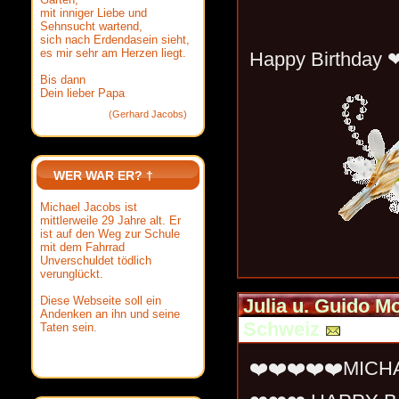
mit inniger Liebe und
Sehnsucht wartend,
sich nach Erdendasein sieht,
es mir sehr am Herzen liegt.
Happy Birthday 
Bis dann
Dein lieber Papa
(Gerhard Jacobs)
WER WAR ER? †
Michael Jacobs ist
mittlerweile 29 Jahre alt. Er
ist auf den Weg zur Schule
mit dem Fahrrad
Unverschuldet tödlich
verunglückt.
Diese Webseite soll ein
Julia u. Guido M
Andenken an ihn und seine
Schweiz
Taten sein.
❤️❤️❤️❤️❤️MICH