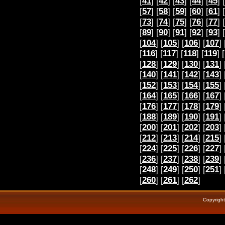
[
41
] [
42
] [
43
] [
44
] [
45
] [
[
57
] [
58
] [
59
] [
60
] [
61
] [
[
73
] [
74
] [
75
] [
76
] [
77
] [
[
89
] [
90
] [
91
] [
92
] [
93
] [
[
104
] [
105
] [
106
] [
107
] 
[
116
] [
117
] [
118
] [
119
] [
[
128
] [
129
] [
130
] [
131
] 
[
140
] [
141
] [
142
] [
143
] 
[
152
] [
153
] [
154
] [
155
] 
[
164
] [
165
] [
166
] [
167
] 
[
176
] [
177
] [
178
] [
179
] 
[
188
] [
189
] [
190
] [
191
] 
[
200
] [
201
] [
202
] [
203
] 
[
212
] [
213
] [
214
] [
215
] 
[
224
] [
225
] [
226
] [
227
] 
[
236
] [
237
] [
238
] [
239
] 
[
248
] [
249
] [
250
] [
251
] 
[
260
] [
261
] [
262
]
Copyrigh