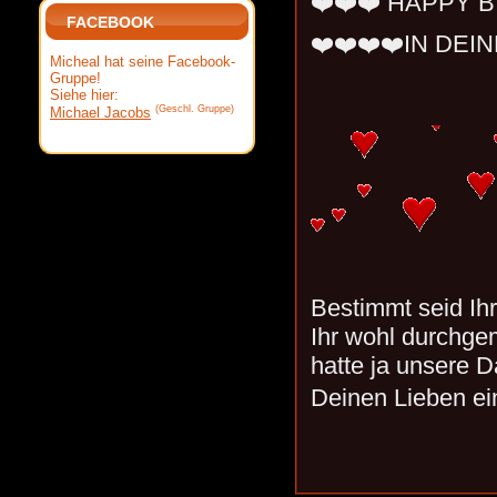
❤️❤️❤️ HAPPY B
FACEBOOK
❤️❤️❤️❤️IN DEI
Micheal hat seine Facebook-
Gruppe!
Siehe hier:
(Geschl. Gruppe)
Michael Jacobs
Bestimmt seid Ihr 
Ihr wohl durchge
hatte ja unsere D
Deinen Lieben e