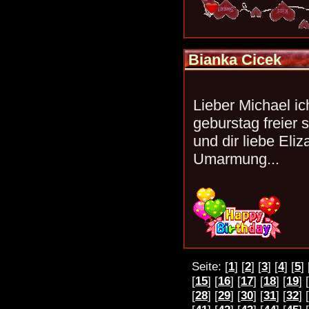
Bianka Cicek
Lieber Michael ic
geburstag freier
und dir liebe Eliz
Umarmung...
Seite: [
1
] [
2
] [
3
] [
4
] [
5
] 
[
15
] [
16
] [
17
] [
18
] [
19
] [
[
28
] [
29
] [
30
] [
31
] [
32
] [