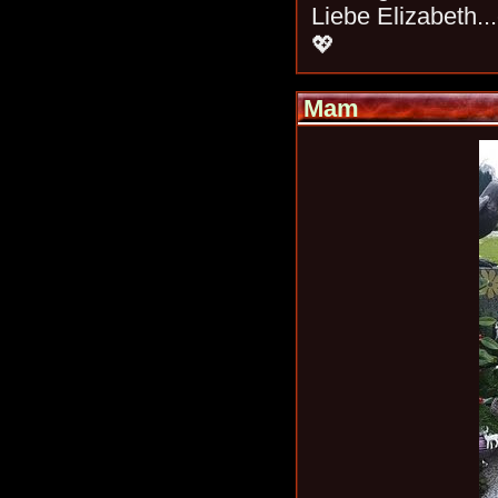
Liebe Elizabeth..
💖
Mam