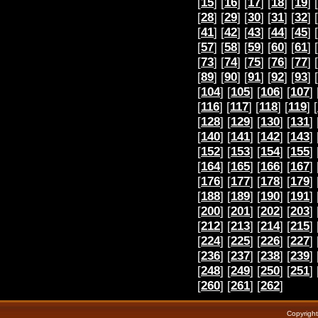
[
15
] [
16
] [
17
] [
18
] [
19
] [
[
28
] [
29
] [
30
] [
31
] [
32
] [
[
41
] [
42
] [
43
] [
44
] [
45
] [
[
57
] [
58
] [
59
] [
60
] [
61
] [
[
73
] [
74
] [
75
] [
76
] [
77
] [
[
89
] [
90
] [
91
] [
92
] [
93
] [
[
104
] [
105
] [
106
] [
107
] 
[
116
] [
117
] [
118
] [
119
] [
[
128
] [
129
] [
130
] [
131
] 
[
140
] [
141
] [
142
] [
143
] 
[
152
] [
153
] [
154
] [
155
] 
[
164
] [
165
] [
166
] [
167
] 
[
176
] [
177
] [
178
] [
179
] 
[
188
] [
189
] [
190
] [
191
] 
[
200
] [
201
] [
202
] [
203
] 
[
212
] [
213
] [
214
] [
215
] 
[
224
] [
225
] [
226
] [
227
] 
[
236
] [
237
] [
238
] [
239
] 
[
248
] [
249
] [
250
] [
251
] 
[
260
] [
261
] [
262
]
Copyrigh