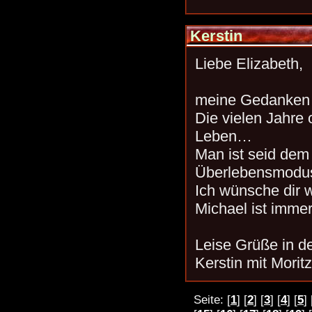
Kerstin
Liebe Elizabeth,
meine Gedanken s
Die vielen Jahre
Leben…
Man ist seid dem
Überlebensmod
Ich wünsche dir we
Michael ist immer 
Leise Grüße in 
Kerstin mit Morit
Seite: [
1
] [
2
] [
3
] [
4
] [
5
] 