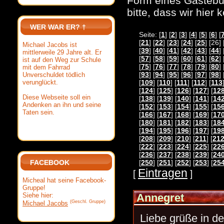
Form eines Gästebuc
bitte, dass wir hier
WER WAR ER? †
Seite: [
1
] [
2
] [
3
] [
4
] [
5
] [
6
] [
[
21
] [
22
] [
23
] [
24
] [
25
] [26] 
Michael Jacobs ist
[
39
] [
40
] [
41
] [
42
] [
43
] [
44
] 
mittlerweile 29 Jahre alt. Er
[
57
] [
58
] [
59
] [
60
] [
61
] [
62
] 
ist auf den Weg zur Schule
[
75
] [
76
] [
77
] [
78
] [
79
] [
80
] 
mit dem Fahrrad
[
93
] [
94
] [
95
] [
96
] [
97
] [
98
] 
Unverschuldet tödlich
verunglückt.
[
109
] [
110
] [
111
] [
112
] [
113
[
124
] [
125
] [
126
] [
127
] [
12
Diese Webseite soll ein
[
138
] [
139
] [
140
] [
141
] [
14
Andenken an ihn und seine
[
152
] [
153
] [
154
] [
155
] [
15
Taten sein.
[
166
] [
167
] [
168
] [
169
] [
17
[
180
] [
181
] [
182
] [
183
] [
18
[
194
] [
195
] [
196
] [
197
] [
19
[
208
] [
209
] [
210
] [
211
] [
21
[
222
] [
223
] [
224
] [
225
] [
22
[
236
] [
237
] [
238
] [
239
] [
24
FACEBOOK
[
250
] [
251
] [
252
] [
253
] [
25
Eintragen
[
]
Micheal hat seine Facebook-
Gruppe!
Siehe hier:
Annegret
(Geschl. Gruppe)
Michael Jacobs
Liebe grüße in de