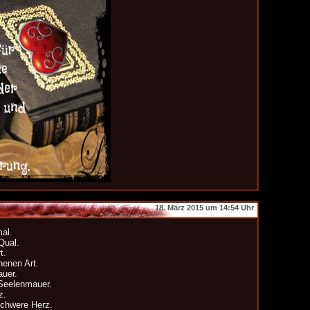
18. März 2015 um 14:54 Uhr
mal.
Qual.
t.
henen Art.
auer.
 Seelenmauer.
z.
 schwere Herz.