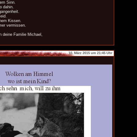
dem Sinn.
o dahin.
rgangenheit.
eid.
inem Kissen.
mmer vermissen.
n deine Familie Michael,
10. März 2015 um 21:45 Uhr