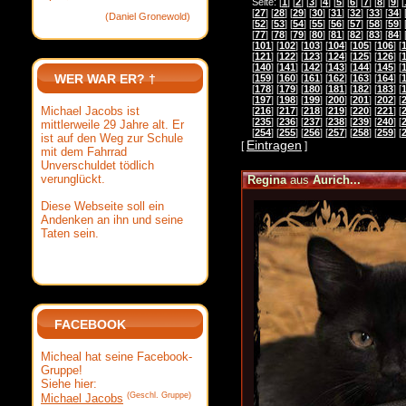
Seite: [
1
] [
2
] [
3
] [
4
] [
5
] [
6
] [
7
] [
8
] [
9
] [
[
27
] [
28
] [
29
] [
30
] [
31
] [
32
] [
33
] [
34
] 
(Daniel Gronewold)
[
52
] [
53
] [
54
] [
55
] [
56
] [
57
] [
58
] [
59
] 
[
77
] [
78
] [
79
] [
80
] [
81
] [
82
] [
83
] [
84
] 
[
101
] [
102
] [
103
] [
104
] [
105
] [
106
] [
[
121
] [
122
] [
123
] [
124
] [
125
] [
126
] [
[
140
] [
141
] [
142
] [
143
] [
144
] [
145
] [
WER WAR ER? †
[
159
] [
160
] [
161
] [
162
] [
163
] [
164
] [
[
178
] [
179
] [
180
] [
181
] [
182
] [
183
] [
[
197
] [
198
] [
199
] [
200
] [
201
] [
202
] [
Michael Jacobs ist
[
216
] [
217
] [
218
] [
219
] [
220
] [
221
] [
[
235
] [
236
] [
237
] [
238
] [
239
] [
240
] [
mittlerweile 29 Jahre alt. Er
[
254
] [
255
] [
256
] [
257
] [
258
] [
259
] [
ist auf den Weg zur Schule
Eintragen
[
]
mit dem Fahrrad
Unverschuldet tödlich
verunglückt.
Regina
aus
Aurich...
Diese Webseite soll ein
Andenken an ihn und seine
Taten sein.
FACEBOOK
Micheal hat seine Facebook-
Gruppe!
Siehe hier:
(Geschl. Gruppe)
Michael Jacobs