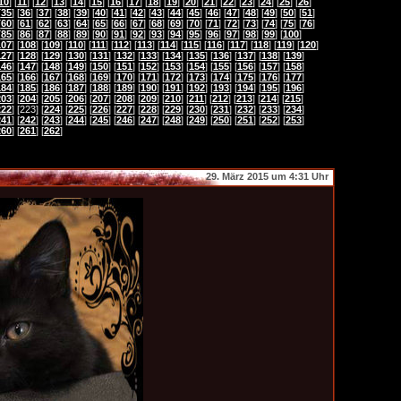
10
] [
11
] [
12
] [
13
] [
14
] [
15
] [
16
] [
17
] [
18
] [
19
] [
20
] [
21
] [
22
] [
23
] [
24
] [
25
] [
26
]
[
35
] [
36
] [
37
] [
38
] [
39
] [
40
] [
41
] [
42
] [
43
] [
44
] [
45
] [
46
] [
47
] [
48
] [
49
] [
50
] [
51
]
[
60
] [
61
] [
62
] [
63
] [
64
] [
65
] [
66
] [
67
] [
68
] [
69
] [
70
] [
71
] [
72
] [
73
] [
74
] [
75
] [
76
]
[
85
] [
86
] [
87
] [
88
] [
89
] [
90
] [
91
] [
92
] [
93
] [
94
] [
95
] [
96
] [
97
] [
98
] [
99
] [
100
]
107
] [
108
] [
109
] [
110
] [
111
] [
112
] [
113
] [
114
] [
115
] [
116
] [
117
] [
118
] [
119
] [
120
]
127
] [
128
] [
129
] [
130
] [
131
] [
132
] [
133
] [
134
] [
135
] [
136
] [
137
] [
138
] [
139
]
146
] [
147
] [
148
] [
149
] [
150
] [
151
] [
152
] [
153
] [
154
] [
155
] [
156
] [
157
] [
158
]
165
] [
166
] [
167
] [
168
] [
169
] [
170
] [
171
] [
172
] [
173
] [
174
] [
175
] [
176
] [
177
]
184
] [
185
] [
186
] [
187
] [
188
] [
189
] [
190
] [
191
] [
192
] [
193
] [
194
] [
195
] [
196
]
203
] [
204
] [
205
] [
206
] [
207
] [
208
] [
209
] [
210
] [
211
] [
212
] [
213
] [
214
] [
215
]
222
] [223] [
224
] [
225
] [
226
] [
227
] [
228
] [
229
] [
230
] [
231
] [
232
] [
233
] [
234
]
241
] [
242
] [
243
] [
244
] [
245
] [
246
] [
247
] [
248
] [
249
] [
250
] [
251
] [
252
] [
253
]
260
] [
261
] [
262
]
29. März 2015 um 4:31 Uhr