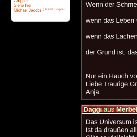
Gruppe!
Wenn der Schmerz
Siehe hier:
(Geschl. Gruppe)
Michael Jacobs
wenn das Leben se
wenn das Lachen 
der Grund ist, da
Nur ein Hauch vo
Liebe Traurige G
Anja
Daggi
aus
Merbe
Das Universum is
Ist da draußen al