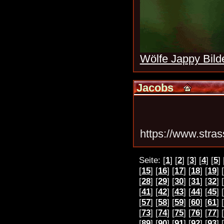
Wölfe Jappy Bild
Jacobs
https://www.stras
Seite: [
1
] [
2
] [
3
] [
4
] [
5
] 
[
15
] [
16
] [
17
] [
18
] [
19
] [
[
28
] [
29
] [
30
] [
31
] [
32
] [
[
41
] [
42
] [
43
] [
44
] [
45
] [
[
57
] [
58
] [
59
] [
60
] [
61
] [
[
73
] [
74
] [
75
] [
76
] [
77
] [
[
89
] [
90
] [
91
] [
92
] [
93
] [