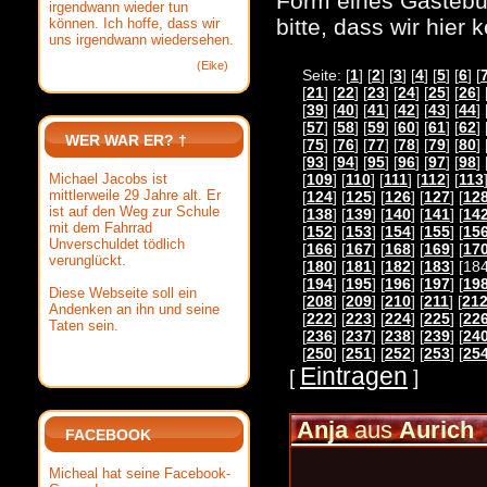
Form eines Gästebuc
irgendwann wieder tun
bitte, dass wir hier
können. Ich hoffe, dass wir
uns irgendwann wiedersehen.
(Eike)
Seite: [
1
] [
2
] [
3
] [
4
] [
5
] [
6
] [
[
21
] [
22
] [
23
] [
24
] [
25
] [
26
] 
[
39
] [
40
] [
41
] [
42
] [
43
] [
44
] 
[
57
] [
58
] [
59
] [
60
] [
61
] [
62
] 
WER WAR ER? †
[
75
] [
76
] [
77
] [
78
] [
79
] [
80
] 
[
93
] [
94
] [
95
] [
96
] [
97
] [
98
] 
Michael Jacobs ist
[
109
] [
110
] [
111
] [
112
] [
113
mittlerweile 29 Jahre alt. Er
[
124
] [
125
] [
126
] [
127
] [
12
ist auf den Weg zur Schule
[
138
] [
139
] [
140
] [
141
] [
14
mit dem Fahrrad
[
152
] [
153
] [
154
] [
155
] [
15
Unverschuldet tödlich
[
166
] [
167
] [
168
] [
169
] [
17
verunglückt.
[
180
] [
181
] [
182
] [
183
] [184
[
194
] [
195
] [
196
] [
197
] [
19
Diese Webseite soll ein
[
208
] [
209
] [
210
] [
211
] [
21
Andenken an ihn und seine
[
222
] [
223
] [
224
] [
225
] [
22
Taten sein.
[
236
] [
237
] [
238
] [
239
] [
24
[
250
] [
251
] [
252
] [
253
] [
25
Eintragen
[
]
Anja
aus
Aurich
FACEBOOK
Micheal hat seine Facebook-