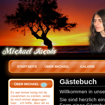
STARTSEITE
ÜBER MICHAEL
GALERIE
Gästebuch
ÜBER MICHAEL
Willkommen in uns
Es war immer lustig mit dir,
zusammen zu zocken, wobei
Sie sind herzlich ei
du mich immer abgezogen
hast... ich hoffe, dass wir es