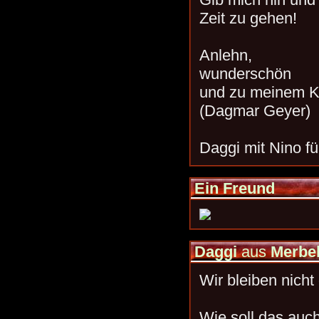
Zeit zu gehen!
Anlehn,
wunderschön
und zu meinem K
(Dagmar Geyer)
Daggi mit Nino f
Ein Freund
Daggi
aus
Merbe
Wir bleiben nicht 
Wie soll das auc