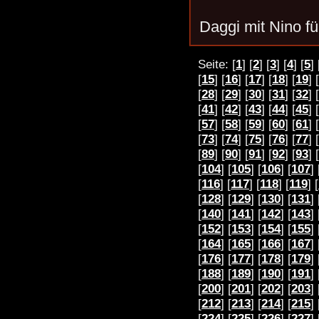
Daggi mit Nino f
Seite: [
1
] [
2
] [
3
] [
4
] [
5
] 
[
15
] [
16
] [
17
] [
18
] [
19
] [
[
28
] [
29
] [
30
] [
31
] [
32
] [
[
41
] [
42
] [
43
] [
44
] [
45
] [
[
57
] [
58
] [
59
] [
60
] [
61
] [
[
73
] [
74
] [
75
] [
76
] [
77
] [
[
89
] [
90
] [
91
] [
92
] [
93
] [
[
104
] [
105
] [
106
] [
107
] 
[
116
] [
117
] [
118
] [
119
] [
[
128
] [
129
] [
130
] [
131
] 
[
140
] [
141
] [
142
] [
143
] 
[
152
] [
153
] [
154
] [
155
] 
[
164
] [
165
] [
166
] [
167
] 
[
176
] [
177
] [
178
] [
179
] 
[
188
] [
189
] [
190
] [
191
] 
[
200
] [
201
] [
202
] [
203
] 
[
212
] [
213
] [
214
] [
215
] 
[
224
] [
225
] [
226
] [
227
] 