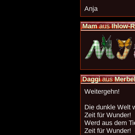
Anja
Mam
aus
Ihlow-R
Daggi
aus
Merbe
Weitergehn!
Die dunkle Welt w
Zeit für Wunder!
Werd aus dem Tie
Zeit für Wunder!