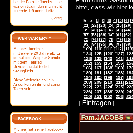
Form eines Gästebuc
bei der Familie Jacobs......es
bitte, dass wir hier
war ein traum den man nicht
zu ende Träumen durfte....
(Sarah)
Seite: [
1
] [
2
] [
3
] [
4
] [
5
] [
6
] [
[
21
] [
22
] [
23
] [
24
] [
25
] [
26
] 
[
39
] [
40
] [
41
] [
42
] [
43
] [
44
] 
[
57
] [
58
] [
59
] [
60
] [
61
] [
62
] 
WER WAR ER? †
[
75
] [
76
] [
77
] [
78
] [
79
] [
80
] 
[
93
] [
94
] [
95
] [
96
] [
97
] [
98
] 
Michael Jacobs ist
[
109
] [
110
] [
111
] [
112
] [
113
mittlerweile 29 Jahre alt. Er
[
124
] [
125
] [
126
] [
127
] [
12
ist auf den Weg zur Schule
[
138
] [
139
] [
140
] [
141
] [
14
mit dem Fahrrad
[
152
] [
153
] [
154
] [
155
] [
15
Unverschuldet tödlich
[
166
] [
167
] [
168
] [
169
] [
17
verunglückt.
[
180
] [
181
] [
182
] [
183
] [
18
[
194
] [
195
] [
196
] [
197
] [
19
Diese Webseite soll ein
[
208
] [
209
] [
210
] [
211
] [
21
Andenken an ihn und seine
[
222
] [
223
] [
224
] [
225
] [
22
Taten sein.
[
236
] [
237
] [
238
] [
239
] [
24
[
250
] [
251
] [
252
] [
253
] [
25
Eintragen
[
]
Fam.JACOBS
FACEBOOK
Micheal hat seine Facebook-