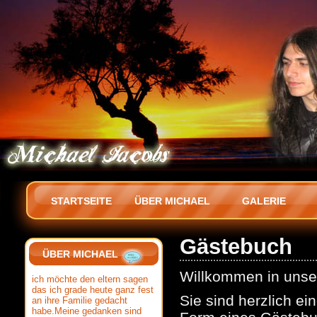
STARTSEITE
ÜBER MICHAEL
GALERIE
Gästebuch
ÜBER MICHAEL
Willkommen in uns
ich möchte den eltern sagen
das ich grade heute ganz fest
Sie sind herzlich ei
an ihre Familie gedacht
habe.Meine gedanken sind