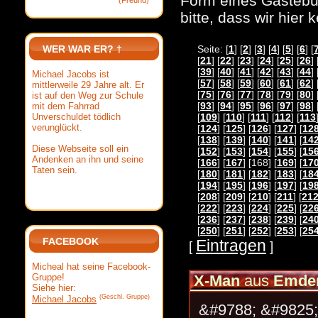
Form eines Gästebuc
(Freund)
bitte, dass wir hier
WER WAR ER? †
Seite: [
1
] [
2
] [
3
] [
4
] [
5
] [
6
] [
[
21
] [
22
] [
23
] [
24
] [
25
] [
26
] 
[
39
] [
40
] [
41
] [
42
] [
43
] [
44
] 
Michael Jacobs ist
[
57
] [
58
] [
59
] [
60
] [
61
] [
62
] 
mittlerweile 29 Jahre alt. Er
[
75
] [
76
] [
77
] [
78
] [
79
] [
80
] 
ist auf den Weg zur Schule
[
93
] [
94
] [
95
] [
96
] [
97
] [
98
] 
mit dem Fahrrad
Unverschuldet tödlich
[
109
] [
110
] [
111
] [
112
] [
113
verunglückt.
[
124
] [
125
] [
126
] [
127
] [
12
[
138
] [
139
] [
140
] [
141
] [
14
Diese Webseite soll ein
[
152
] [
153
] [
154
] [
155
] [
15
Andenken an ihn und seine
[
166
] [
167
] [168] [
169
] [
17
Taten sein.
[
180
] [
181
] [
182
] [
183
] [
18
[
194
] [
195
] [
196
] [
197
] [
19
[
208
] [
209
] [
210
] [
211
] [
21
[
222
] [
223
] [
224
] [
225
] [
22
[
236
] [
237
] [
238
] [
239
] [
24
[
250
] [
251
] [
252
] [
253
] [
25
FACEBOOK
Eintragen
[
]
Micheal hat seine Facebook-
Gruppe!
X-Man
aus
Emde
Siehe hier:
(Geschl. Gruppe)
Michael Jacobs
&#9788; &#9825; 