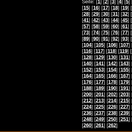
Seite: [
1
] [
2
] [
3
] [
4
] [
5
] 
[
15
] [
16
] [
17
] [
18
] [
19
] [
[
28
] [
29
] [
30
] [
31
] [
32
] [
[
41
] [
42
] [
43
] [
44
] [
45
] [
[
57
] [
58
] [
59
] [
60
] [
61
] [
[
73
] [
74
] [
75
] [
76
] [
77
] [
[
89
] [
90
] [
91
] [
92
] [
93
] [
[
104
] [
105
] [
106
] [
107
] 
[
116
] [
117
] [
118
] [
119
] [
[
128
] [
129
] [
130
] [
131
] 
[
140
] [
141
] [
142
] [
143
] 
[
152
] [
153
] [
154
] [
155
] 
[
164
] [
165
] [
166
] [
167
]
[
176
] [
177
] [
178
] [
179
] 
[
188
] [
189
] [
190
] [
191
] 
[
200
] [
201
] [
202
] [
203
] 
[
212
] [
213
] [
214
] [
215
] 
[
224
] [
225
] [
226
] [
227
] 
[
236
] [
237
] [
238
] [
239
] 
[
248
] [
249
] [
250
] [
251
] 
[
260
] [
261
] [
262
]