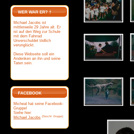
WER WAR ER? †
Michael Jacobs ist
mittlerweile 29 Jahre alt. Er
ist auf den Weg zur Schule
mit dem Fahrrad
Unverschuldet tödlich
verunglückt.
Diese Webseite soll ein
Andenken an ihn und seine
Taten sein.
FACEBOOK
Micheal hat seine Facebook-
Gruppe!
Siehe hier:
(Geschl. Gruppe)
Michael Jacobs