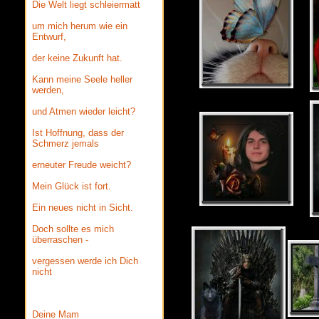
Die Welt liegt schleiermatt
um mich herum wie ein
Entwurf,
der keine Zukunft hat.
Kann meine Seele heller
werden,
und Atmen wieder leicht?
Ist Hoffnung, dass der
Schmerz jemals
erneuter Freude weicht?
Mein Glück ist fort.
Ein neues nicht in Sicht.
Doch sollte es mich
überraschen -
vergessen werde ich Dich
nicht
Deine Mam