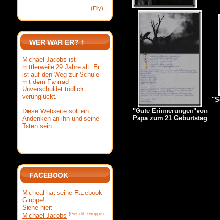
(Elly)
WER WAR ER? †
Michael Jacobs ist
mittlerweile 29 Jahre alt. Er
ist auf den Weg zur Schule
mit dem Fahrrad
Unverschuldet tödlich
verunglückt.
"S
"Gute Erinnerungen"von
Diese Webseite soll ein
Papa zum 21 Geburtstag
Andenken an ihn und seine
Taten sein.
FACEBOOK
Micheal hat seine Facebook-
Gruppe!
Siehe hier:
(Geschl. Gruppe)
Michael Jacobs